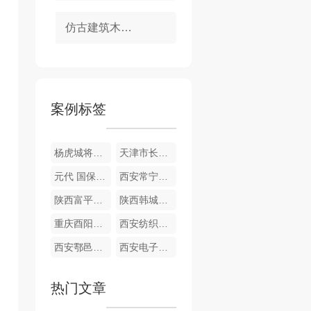
仿古建筑木结构优势技术
案例标签
杨虎城将军铜像清洗
天津市长沙路57号 历史风貌建筑外墙油漆清洗施工
元代 国保 同心清真大寺照壁清洗脱盐施工
西安常宁宫度假山庄油漆外墙无损清洗
陕西富平习仲勋故居纪念馆仿古建筑木结构作旧保护工程/夯土墙化学加固工程
陕西韩城古城民居保护工程
重庆酉阳桃花源景区仿古建筑木结构作旧保护工程
西安纺织城国棉三厂工业遗址外立面清洗作旧保护工程
西安鄠邑区渼陂湖云溪塔外立面清洗作旧保护工程
西安电子科技大学远望谷体育馆外石材地面清洗保护工程
热门文章