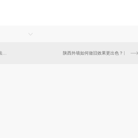
。
营造古朴风格：陕西外墙做旧方法探究
陕西外墙如何做旧效果更出色？