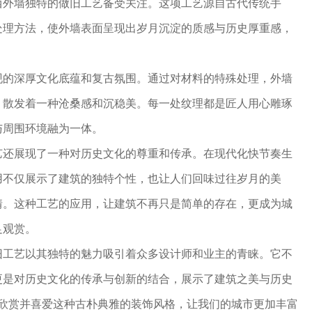
西外墙独特的做旧工艺备受关注。这项工艺源自古代传统手
处理方法，使外墙表面呈现出岁月沉淀的质感与历史厚重感，
现的深厚文化底蕴和复古氛围。通过对材料的特殊处理，外墙
，散发着一种沧桑感和沉稳美。每一处纹理都是匠人用心雕琢
与周围环境融为一体。
艺还展现了一种对历史文化的尊重和传承。在现代化快节奏生
用不仅展示了建筑的独特个性，也让人们回味过往岁月的美
情。这种工艺的应用，让建筑不再只是简单的存在，更成为城
足观赏。
旧工艺以其独特的魅力吸引着众多设计师和业主的青睐。它不
更是对历史文化的传承与创新的结合，展示了建筑之美与历史
够欣赏并喜爱这种古朴典雅的装饰风格，让我们的城市更加丰富