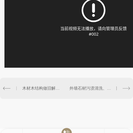
木材木结构做旧解决方案#木结构#古建筑#仿古建筑#木材#木匠#防腐木
外墙石材污渍清洗、发黑清洗、外墙施工、历史建筑、老建筑、外墙清洗、外墙保护、历史建筑保护、历史建筑清洗